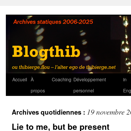
Aller
au
contenu
Accueil
À
Coaching
Développement
in
propos
personnel
Eng
19 novembre 
Archives quotidiennes :
Lie to me, but be present