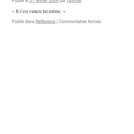
Publié le
21 février 2009
par
Docthib
« Il s’est vaincu lui-même. »
sur
Publié dans
Réflexions
|
Commentaires fermés
La
phrase
con
du
jour