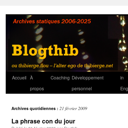
Aller
au
contenu
Accueil
À
Coaching
Développement
in
propos
personnel
Eng
21 février 2009
Archives quotidiennes :
La phrase con du jour