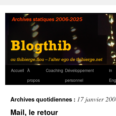
Aller
au
contenu
Accueil
À
Coaching
Développement
in
propos
personnel
Eng
17 janvier 20
Archives quotidiennes :
Mail, le retour