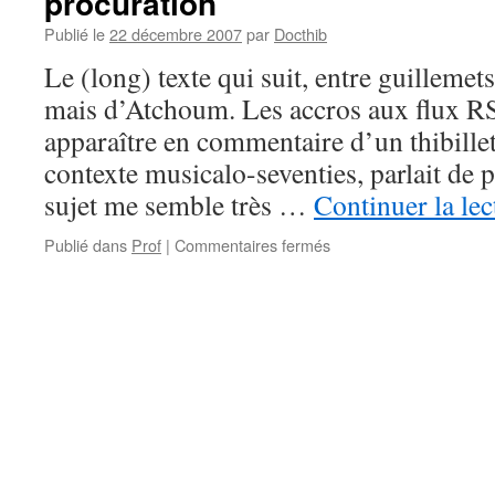
procuration
Cartouche
Publié le
22 décembre 2007
par
Docthib
et
Scaramouche
Le (long) texte qui suit, entre guillemets
mais d’Atchoum. Les accros aux flux RS
apparaître en commentaire d’un thibillet
contexte musicalo-seventies, parlait de
sujet me semble très …
Continuer la le
sur
Publié dans
Prof
|
Commentaires fermés
Le
Jardin
secret
des
profs
–
Thibillet
par
procuration