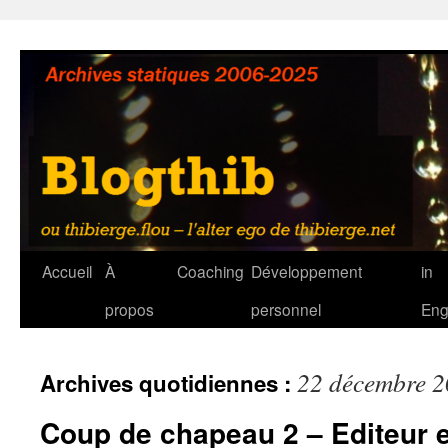
Aller
au
contenu
Accueil
À
Coaching
Développement
in
propos
personnel
Eng
22 décembre 
Archives quotidiennes :
Coup de chapeau 2 – Editeur e