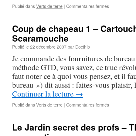
sur
Publié dans
Verts de terre
|
Commentaires fermés
Coup
de
gueule
Coup de chapeau 1 – Cartouch
–
Scaramouche
ou
idée
Publié le
22 décembre 2007
par
Docthib
Je commande des fournitures de bureau p
méthode GTD, vous savez, ce truc révolut
faut noter ce à quoi vous pensez, et il fa
bureau ») dit aussi : faites-vous plaisir
Continuer la lecture
→
sur
Publié dans
Verts de terre
|
Commentaires fermés
Coup
de
chapeau
Le Jardin secret des profs – Th
1
–