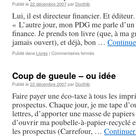
Publié le
22 décembre 2007
par
Docthib
Lui, il est directeur financier. Et éditeur.
« L’autre jour, mon PDG me parle d’un
finance. Je prends ton livre (que, à ma g
jamais ouvert), et déjà, bon …
Continuer
sur
Publié dans
Livres
|
Commentaires fermés
Coup
de
chapeau
Coup de gueule – ou idée
2
–
Publié le
22 décembre 2007
par
Docthib
Editeur
Faire payer une éco-taxe à tous les impr
et
Editeuse
prospectus. Chaque jour, je me tape d’o
lettres, d’apporter une masse de papiers
d’ouvrir ma poubelle-à-papier-recyclé e
les prospectus (Carrefour, …
Continuer 