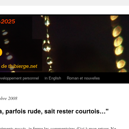
veloppement personnel
in English
Roman et nouvelles
mbre 2008
 parfois rude, sait rester courtois…"
réments passés, je ferme les commentaires d’ici à mon retour. Ne