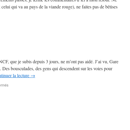
 celui qui va au pays de la viande rouge), ne faites pas de bêtises
sur
"L’homme
de
a
Pampa,
parfois
rude,
ait
CF, que je subis depuis 3 jours, ne m’ont pas aidé. J’ai vu, Gare
rester
s. Des bousculades, des gens qui descendent sur les voies pour
courtois…"
tinuer la lecture
→
sur
ermés
Sur
les
quais