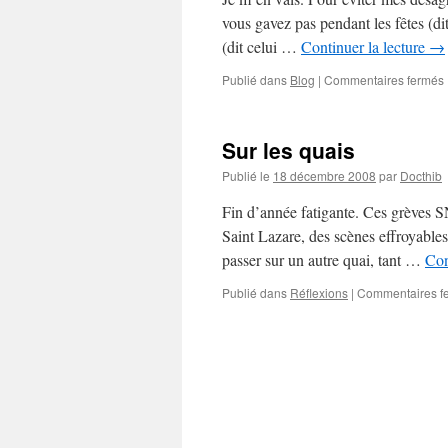
vous gavez pas pendant les fêtes (dit
(dit celui …
Continuer la lecture
→
Publié dans
Blog
|
Commentaires fermés
l
Sur les quais
Publié le
18 décembre 2008
par
Docthib
s
Fin d’année fatigante. Ces grèves SN
Saint Lazare, des scènes effroyable
passer sur un autre quai, tant …
Con
Publié dans
Réflexions
|
Commentaires f