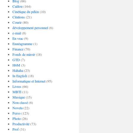
Blog
(66)
Caillou
(164)
Cinétique du pékin
(10)
Citations
(21)
Courir
(80)
développement personnel
(6)
e-mail
(8)
En vrac
(9)
Ennéagramme
(1)
Finance
(70)
Fonds de miroir
(18)
GTD
(7)
H6M
(3)
Hahaha
(23)
In English
(18)
Informatique et Internet
(95)
Livres
(66)
MBTI
(11)
Musique
(15)
Non classé
(6)
Novela
(22)
Perso
(123)
Photo
(26)
Productivité
(73)
Prof
(31)