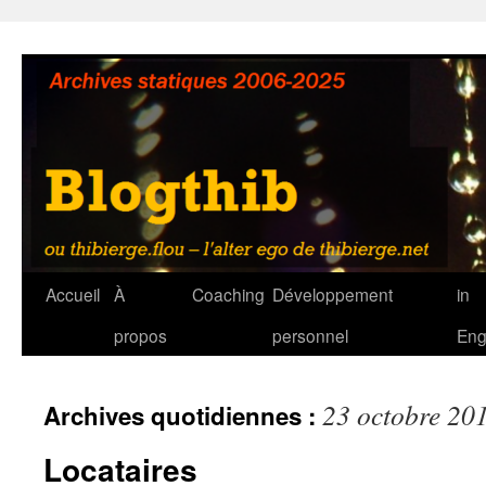
Aller
au
contenu
Accueil
À
Coaching
Développement
in
propos
personnel
Eng
23 octobre 20
Archives quotidiennes :
Locataires