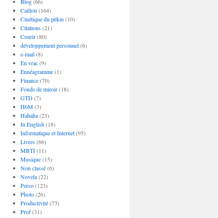
Blog
(66)
Caillou
(164)
Cinétique du pékin
(10)
Citations
(21)
Courir
(80)
développement personnel
(6)
e-mail
(8)
En vrac
(9)
Ennéagramme
(1)
Finance
(70)
Fonds de miroir
(18)
GTD
(7)
H6M
(3)
Hahaha
(23)
In English
(18)
Informatique et Internet
(95)
Livres
(66)
MBTI
(11)
Musique
(15)
Non classé
(6)
Novela
(22)
Perso
(123)
Photo
(26)
Productivité
(73)
Prof
(31)