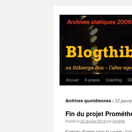
Aller
au
contenu
Accueil
À propos
Coaching
Dé
22 janvi
Archives quotidiennes :
Fin du projet Promét
Publié le
22 janvier 2012
par
Docthib
Certains d’entre vous le savent : j’a