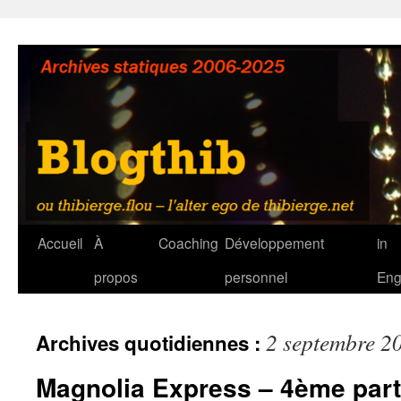
Aller
au
contenu
Accueil
À
Coaching
Développement
in
propos
personnel
Eng
2 septembre 2
Archives quotidiennes :
Magnolia Express – 4ème part