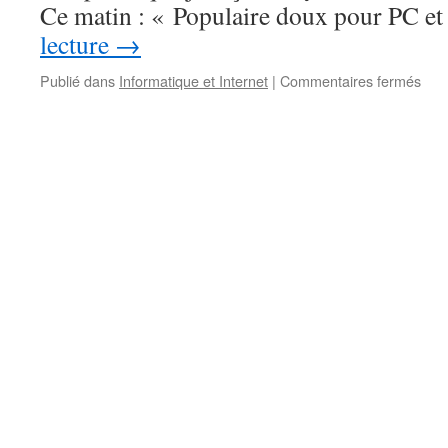
Ce matin : « Populaire doux pour PC e
lecture
→
sur
Publié dans
Informatique et Internet
|
Commentaires fermés
Les
and
com
ils
des
poè
élec
?