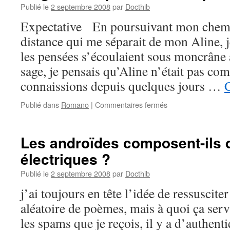
Publié le
2 septembre 2008
par
Docthib
Expectative En poursuivant mon chemin
distance qui me séparait de mon Aline, 
les pensées s’écoulaient sous moncrâne
sage, je pensais qu’Aline n’était pas c
connaissions depuis quelques jours …
C
sur
Publié dans
Romano
|
Commentaires fermés
Magnolia
Express
–
Les androïdes composent-ils
4ème
électriques ?
partie
–
Publié le
2 septembre 2008
par
Docthib
#16
j’ai toujours en tête l’idée de ressuscit
aléatoire de poèmes, mais à quoi ça servi
les spams que je reçois, il y a d’authent