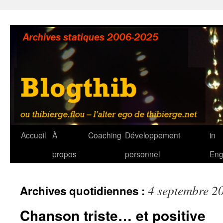
Aller
au
contenu
Accueil
À
Coaching
Développement
in
propos
personnel
Eng
4 septembre 2
Archives quotidiennes :
Chanson triste… et positive