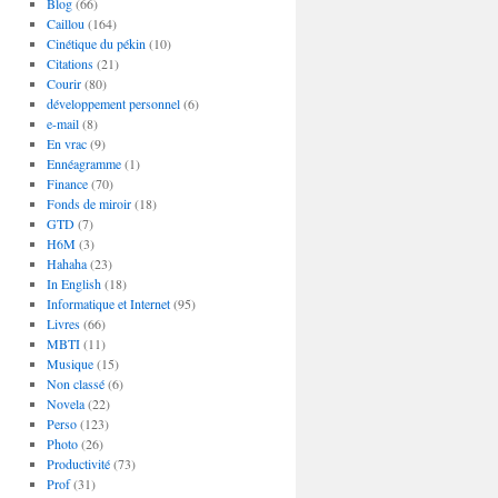
Blog
(66)
Caillou
(164)
Cinétique du pékin
(10)
Citations
(21)
Courir
(80)
développement personnel
(6)
e-mail
(8)
En vrac
(9)
Ennéagramme
(1)
Finance
(70)
Fonds de miroir
(18)
GTD
(7)
H6M
(3)
Hahaha
(23)
In English
(18)
Informatique et Internet
(95)
Livres
(66)
MBTI
(11)
Musique
(15)
Non classé
(6)
Novela
(22)
Perso
(123)
Photo
(26)
Productivité
(73)
Prof
(31)