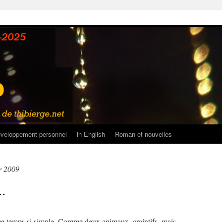
veloppement personnel
in English
Roman et nouvelles
er 2009
t…
e temps si simple. Comme deux animaux, craintifs, mais