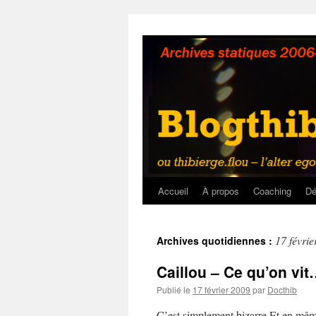
Aller
au
contenu
Accueil
À propos
Coaching
Dé
17 févri
Archives quotidiennes :
Caillou – Ce qu’on vi
Publié le
17 février 2009
par
Docthib
C’est simplement bizarre Et en mêm