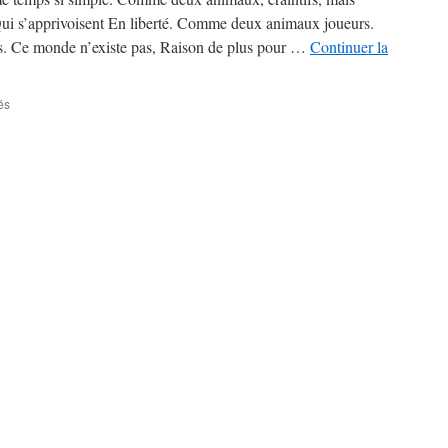
Qui s’apprivoisent En liberté. Comme deux animaux joueurs.
iles. Ce monde n’existe pas, Raison de plus pour …
Continuer la
sur
és
Caillou
–
Ce
qu’on
vit…