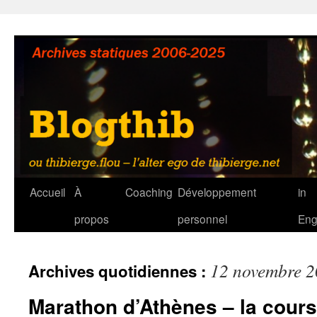
Aller
au
contenu
Accueil
À
Coaching
Développement
in
propos
personnel
Eng
12 novembre 
Archives quotidiennes :
Marathon d’Athènes – la cours