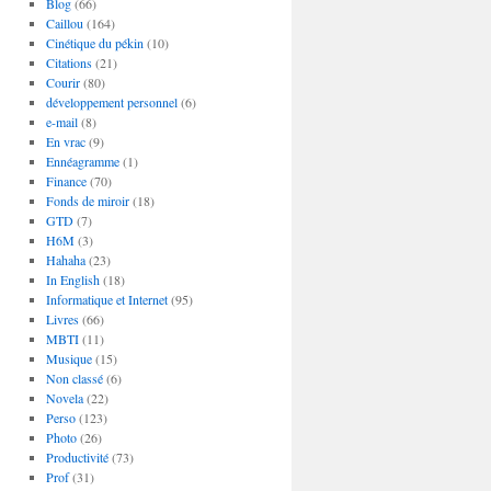
Blog
(66)
Caillou
(164)
Cinétique du pékin
(10)
Citations
(21)
Courir
(80)
développement personnel
(6)
e-mail
(8)
En vrac
(9)
Ennéagramme
(1)
Finance
(70)
Fonds de miroir
(18)
GTD
(7)
H6M
(3)
Hahaha
(23)
In English
(18)
Informatique et Internet
(95)
Livres
(66)
MBTI
(11)
Musique
(15)
Non classé
(6)
Novela
(22)
Perso
(123)
Photo
(26)
Productivité
(73)
Prof
(31)