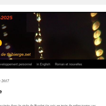
veloppement personnel
in English
Roman et nouvelles
e 2017
e
essinée dans le style de Boulet (je suis en train de relire toutes ses