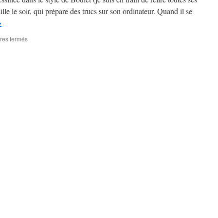
le le soir, qui prépare des trucs sur son ordinateur. Quand il se
→
sur
res fermés
Paradoxe
pédagogique