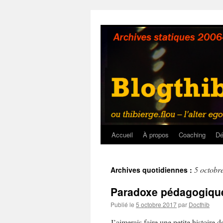
Aller
au
contenu
Accueil
À propos
Coaching
Dé
5 octobr
Archives quotidiennes :
Paradoxe pédagogiqu
Publié le
5 octobre 2017
par
Docthib
J’aimerais faire une petite histoire d