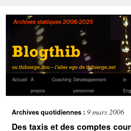
Aller
au
contenu
Accueil
À
Coaching
Développement
in
propos
personnel
Eng
9 mars 2006
Archives quotidiennes :
Des taxis et des comptes cour