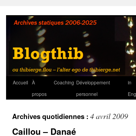
Aller
au
contenu
Accueil
À
Coaching
Développement
in
propos
personnel
Eng
4 avril 2009
Archives quotidiennes :
Caillou – Danaé