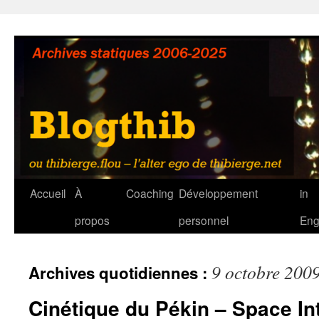
Aller
au
contenu
Accueil
À
Coaching
Développement
in
propos
personnel
Eng
9 octobre 200
Archives quotidiennes :
Cinétique du Pékin – Space In