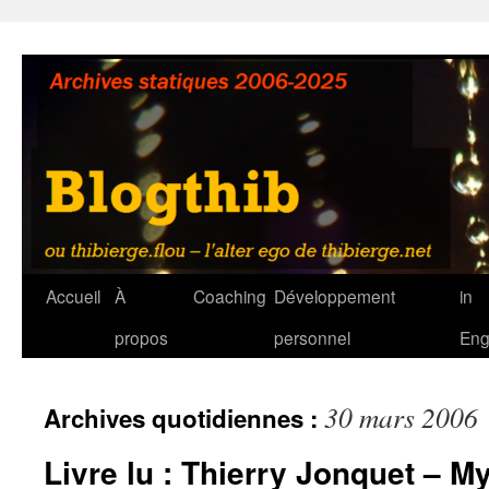
Aller
au
contenu
Accueil
À
Coaching
Développement
in
propos
personnel
Eng
30 mars 2006
Archives quotidiennes :
Livre lu : Thierry Jonquet – M