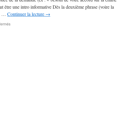
t être une intro informative Dès la deuxième phrase (voire la
de …
Continuer la lecture
→
sur
fermés
Comment
écrire
pour
ceux
qui
n’ont
pas
le
temps
de
lire