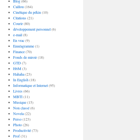
Blog
(66)
Caillou
(164)
Cinétique du pékin
(10)
Citations
(21)
Courir
(80)
développement personnel
(6)
e-mail
(8)
En vrac
(9)
Ennéagramme
(1)
Finance
(70)
Fonds de miroir
(18)
GTD
(7)
H6M
(3)
Hahaha
(23)
In English
(18)
Informatique et Internet
(95)
Livres
(66)
MBTI
(11)
Musique
(15)
Non classé
(6)
Novela
(22)
Perso
(123)
Photo
(26)
Productivité
(73)
Prof
(31)