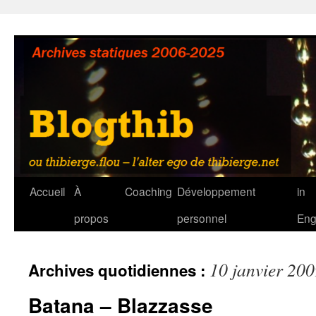
Aller
au
contenu
Accueil
À
Coaching
Développement
in
propos
personnel
Eng
10 janvier 20
Archives quotidiennes :
Batana – Blazzasse