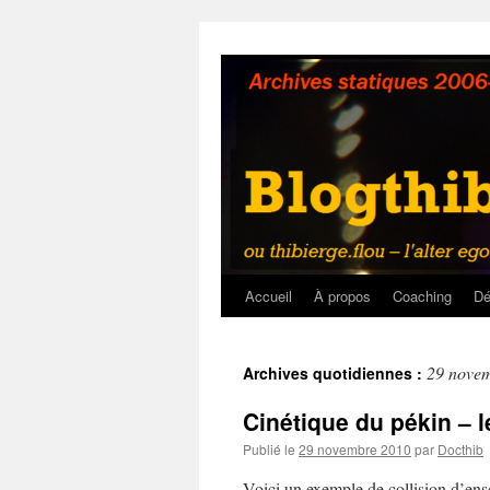
Aller
au
contenu
Accueil
À propos
Coaching
Dé
29 nove
Archives quotidiennes :
Cinétique du pékin – l
Publié le
29 novembre 2010
par
Docthib
Voici un exemple de collision d’ens