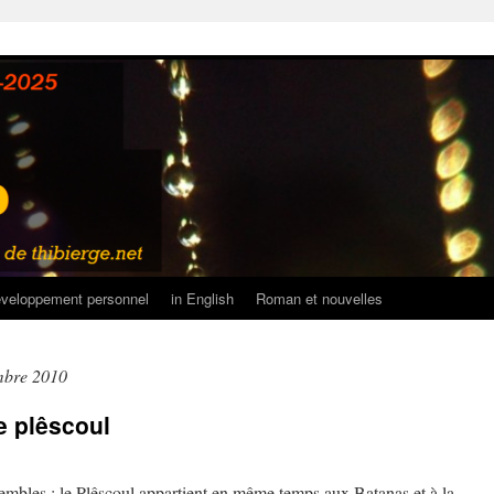
veloppement personnel
in English
Roman et nouvelles
mbre 2010
e plêscoul
embles : le Plêscoul appartient en même temps aux Batanas et à la