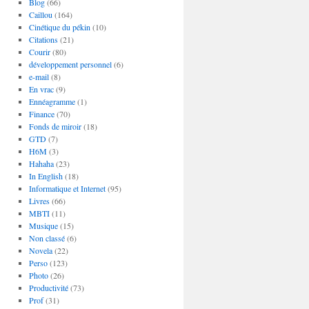
Blog
(66)
Caillou
(164)
Cinétique du pékin
(10)
Citations
(21)
Courir
(80)
développement personnel
(6)
e-mail
(8)
En vrac
(9)
Ennéagramme
(1)
Finance
(70)
Fonds de miroir
(18)
GTD
(7)
H6M
(3)
Hahaha
(23)
In English
(18)
Informatique et Internet
(95)
Livres
(66)
MBTI
(11)
Musique
(15)
Non classé
(6)
Novela
(22)
Perso
(123)
Photo
(26)
Productivité
(73)
Prof
(31)