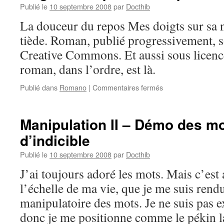
Publié le
10 septembre 2008
par
Docthib
La douceur du repos Mes doigts sur sa n
tiède. Roman, publié progressivement, s
Creative Commons. Et aussi sous licenc
roman, dans l’ordre, est là.
sur
Publié dans
Romano
|
Commentaires fermés
Magnolia
Express
–
Manipulation II – Démo des mo
14
d’indicible
poèmes
pour
Publié le
10 septembre 2008
par
Docthib
Aline
–
J’ai toujours adoré les mots. Mais c’est
I
l’échelle de ma vie, que je me suis ren
manipulatoire des mots. Je ne suis pas e
donc je me positionne comme le pékin