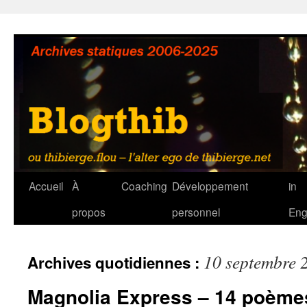
Aller
au
contenu
Accueil
À
Coaching
Développement
in
propos
personnel
Eng
10 septembre 
Archives quotidiennes :
Magnolia Express – 14 poèmes