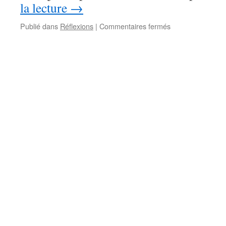
la lecture
→
sur
Publié dans
Réflexions
|
Commentaires fermés
Manipulation
II
–
Démo
des
mots
:
un
parfum
d’indicible