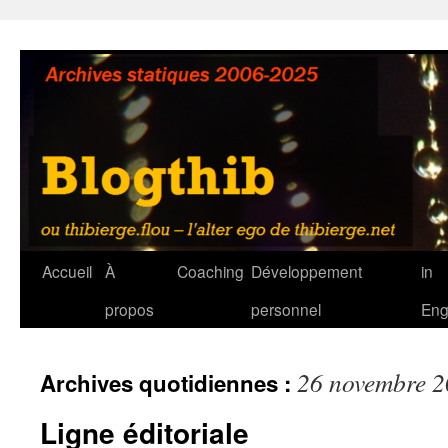
Aller
au
contenu
Accueil
À
Coaching
Développement
in
propos
personnel
Eng
26 novembre 
Archives quotidiennes :
Ligne éditoriale