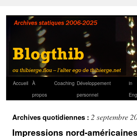
Aller
au
contenu
Accueil
À
Coaching
Développement
in
propos
personnel
Eng
2 septembre 2
Archives quotidiennes :
Impressions nord-américaines