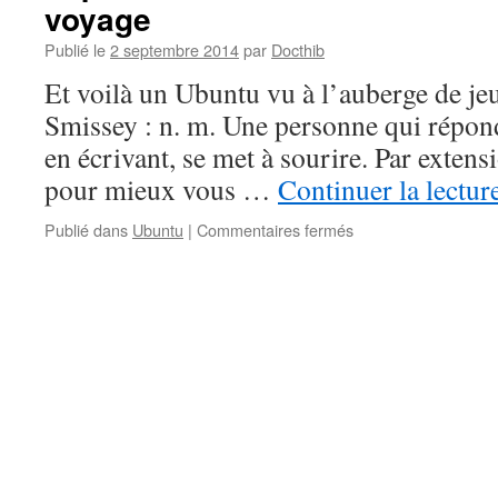
voyage
Publié le
2 septembre 2014
par
Docthib
Et voilà un Ubuntu vu à l’auberge de j
Smissey : n. m. Une personne qui répond 
en écrivant, se met à sourire. Par extens
pour mieux vous …
Continuer la lectur
sur
Publié dans
Ubuntu
|
Commentaires fermés
Impressions
nord-
américaines
–
le
Ubuntu
du
voyage