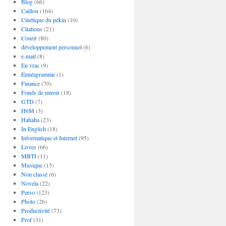
Blog
(66)
Caillou
(164)
Cinétique du pékin
(10)
Citations
(21)
Courir
(80)
développement personnel
(6)
e-mail
(8)
En vrac
(9)
Ennéagramme
(1)
Finance
(70)
Fonds de miroir
(18)
GTD
(7)
H6M
(3)
Hahaha
(23)
In English
(18)
Informatique et Internet
(95)
Livres
(66)
MBTI
(11)
Musique
(15)
Non classé
(6)
Novela
(22)
Perso
(123)
Photo
(26)
Productivité
(73)
Prof
(31)