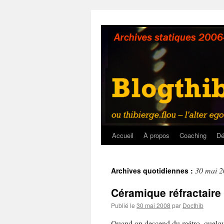
Aller
au
contenu
Accueil
À propos
Coaching
Dé
30 mai 
Archives quotidiennes :
Céramique réfractaire
Publié le
30 mai 2008
par
Docthib
Quand on descend du métro, quelques