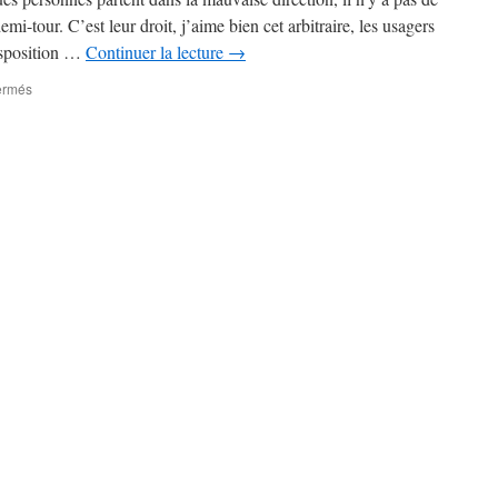
demi-tour. C’est leur droit, j’aime bien cet arbitraire, les usagers
isposition …
Continuer la lecture
→
sur
ermés
Céramique
réfractaire