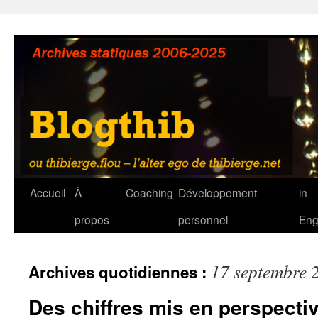
Aller
au
contenu
Accueil
À
Coaching
Développement
in
propos
personnel
Eng
17 septembre 
Archives quotidiennes :
Des chiffres mis en perspecti