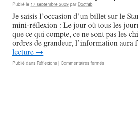
Publié le
17 septembre 2009
par
Docthib
Je saisis l’occasion d’un billet sur le S
mini-réflexion : Le jour où tous les jou
que ce qui compte, ce ne sont pas les chi
ordres de grandeur, l’information aura 
lecture
→
sur
Publié dans
Réflexions
|
Commentaires fermés
Des
chiffres
mis
en
perspective