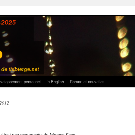
veloppement personnel
in English
Roman et nouvelles
 2012
on dirait une marionnette du Muppet Show.