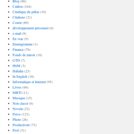
Blog
(66)
Caillou
(164)
Cinétique du pékin
(10)
Citations
(21)
Courir
(80)
développement personnel
(6)
e-mail
(8)
En vrac
(9)
Ennéagramme
(1)
Finance
(70)
Fonds de miroir
(18)
GTD
(7)
H6M
(3)
Hahaha
(23)
In English
(18)
Informatique et Internet
(95)
Livres
(66)
MBTI
(11)
Musique
(15)
Non classé
(6)
Novela
(22)
Perso
(123)
Photo
(26)
Productivité
(73)
Prof
(31)