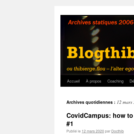
Aller
au
contenu
Accueil
À propos
Coaching
Dé
12 mars
Archives quotidiennes :
CovidCampus: how to 
#1
Publié le
12 mars 2020
par
Docthib