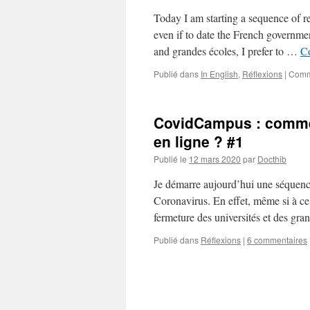
Today I am starting a sequence of re
even if to date the French government
and grandes écoles, I prefer to …
Co
Publié dans
In English
,
Réflexions
|
Comm
CovidCampus : comme
en ligne ? #1
Publié le
12 mars 2020
par
Docthib
Je démarre aujourd’hui une séquence 
Coronavirus. En effet, même si à ce 
fermeture des universités et des gr
Publié dans
Réflexions
|
6 commentaires