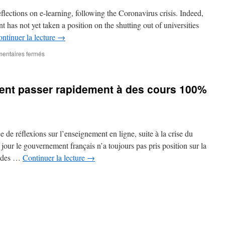
flections on e-learning, following the Coronavirus crisis. Indeed,
 has not yet taken a position on the shutting out of universities
ntinuer la lecture
→
sur
entaires fermés
CovidCampus:
how
to
nt passer rapidement à des cours 100%
move
quickly
to
100%
online
de réflexions sur l’enseignement en ligne, suite à la crise du
courses?
#1
jour le gouvernement français n’a toujours pas pris position sur la
andes …
Continuer la lecture
→