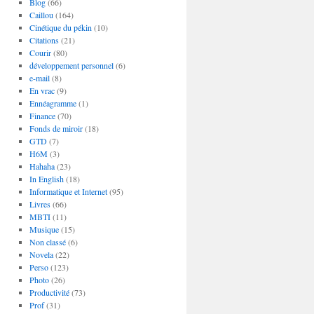
Blog
(66)
Caillou
(164)
Cinétique du pékin
(10)
Citations
(21)
Courir
(80)
développement personnel
(6)
e-mail
(8)
En vrac
(9)
Ennéagramme
(1)
Finance
(70)
Fonds de miroir
(18)
GTD
(7)
H6M
(3)
Hahaha
(23)
In English
(18)
Informatique et Internet
(95)
Livres
(66)
MBTI
(11)
Musique
(15)
Non classé
(6)
Novela
(22)
Perso
(123)
Photo
(26)
Productivité
(73)
Prof
(31)