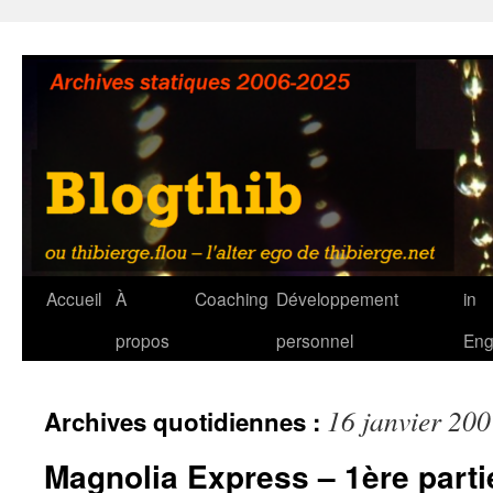
Aller
au
contenu
Accueil
À
Coaching
Développement
in
propos
personnel
Eng
16 janvier 20
Archives quotidiennes :
Magnolia Express – 1ère parti