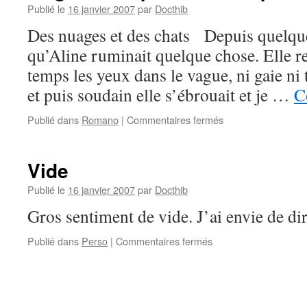
Publié le
16 janvier 2007
par
Docthib
Des nuages et des chats Depuis quelques
qu’Aline ruminait quelque chose. Elle re
temps les yeux dans le vague, ni gaie ni 
et puis soudain elle s’ébrouait et je …
C
sur
Publié dans
Romano
|
Commentaires fermés
Magnolia
Express
–
Vide
1ère
partie
Publié le
16 janvier 2007
par
Docthib
–
Gros sentiment de vide. J’ai envie de dire
#
14
sur
Publié dans
Perso
|
Commentaires fermés
Vide