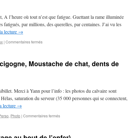
Schott
:
Les
t, A l’heure où tout n’est que fatigue. Guettant la rame illuminée
miscellanées
s fatigués, par millions, des querelles, par centaines. J’ai vu les
de
la lecture
→
Mr.
Schott
sur
ux
|
Commentaires fermés
Ballast
–
Métro
e cigogne, Moustache de chat, dents de
ibillet. Merci à Yann pour l’info : les photos du calvaire sont
 Hélas, saturation du serveur (35 000 personnes qui se connectent,
a lecture
→
sur
Perso
,
Photo
|
Commentaires fermés
Oeil
d’aigle,
jambe
ge au bout de l’enfer)
de