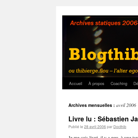
Aller
au
contenu
Accueil
À propos
Coaching
Dé
avril 2006
Archives mensuelles :
Livre lu : Sébastien J
Publié le
28 avril 2006
par
Docthib
Je me suis livré, il y a peu, à une t