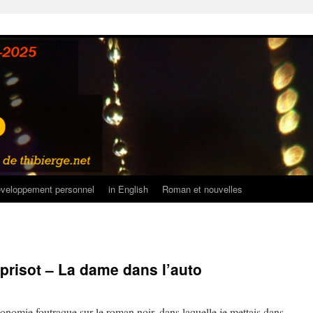
veloppement personnel
in English
Roman et nouvelles
aprisot – La dame dans l’auto
axonomie foutraque sur le roman noir, dans laquelle je mettais dans