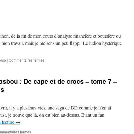
Retour
de
flamme
rathon, de la fin de mon cours d’analyse financière et boursière ou
à mon travail, mais je me sens un peu flappi. Le ludion hystérique
sur
erso
|
Commentaires fermés
Vacances
j’oublie
tout
Masbou : De cape et de crocs – tome 7 –
es
vrir, il y a plusieurs vies, une saga de BD comme je n’en ai
ust, je trouve que là, on est bien au-dessus. Etant un fan
a lecture
→
sur
mmentaires fermés