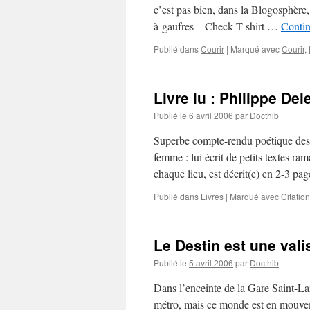
c’est pas bien, dans la Blogosphère,
à-gaufres – Check T-shirt …
Contin
Publié dans
Courir
|
Marqué avec
Courir
,
Livre lu : Philippe D
Publié le
6 avril 2006
par
Docthib
Superbe compte-rendu poétique des 
femme : lui écrit de petits textes r
chaque lieu, est décrit(e) en 2-3 pa
Publié dans
Livres
|
Marqué avec
Citation
Le Destin est une vali
Publié le
5 avril 2006
par
Docthib
Dans l’enceinte de la Gare Saint-Laz
métro, mais ce monde est en mouvem