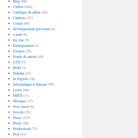
Blog
(66)
Caillou
(164)
Cinétique du pékin
(10)
Citations
(21)
Courir
(80)
développement personnel
(6)
e-mail
(8)
En vrac
(9)
Ennéagramme
(1)
Finance
(70)
Fonds de miroir
(18)
GTD
(7)
H6M
(3)
Hahaha
(23)
In English
(18)
Informatique et Internet
(95)
Livres
(66)
MBTI
(11)
Musique
(15)
Non classé
(6)
Novela
(22)
Perso
(123)
Photo
(26)
Productivité
(73)
Prof
(31)