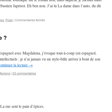
stien Japrisot. Eh ben non. J’ai lu La dame dans l’auto, du dit
sur
res
,
Polar
|
Commentaires fermés
Livre
lu
:
e ?
Sébastien
Japrisot
–
La
 espagnol avec Magdalena, j’évoque tout-à-coup (en espagnol,
dame
llectuels : je n’ai jamais vu un stylo-bille arriver à bout de son
dans
ntinuer la lecture
→
l’auto
flexions
|
23 commentaires
La rue sent le pain d’épices.