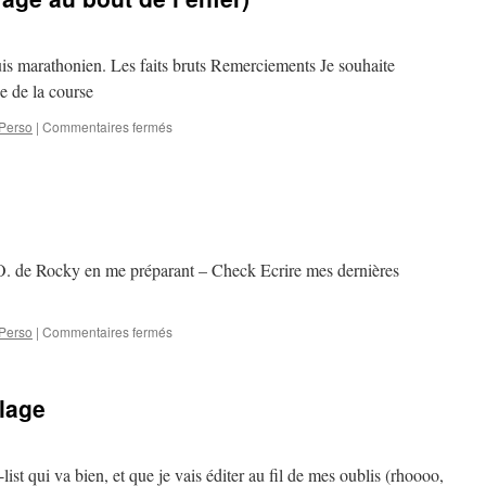
cigogne,
Moustache
de
suis marathonien. Les faits bruts Remerciements Je souhaite
chat,
e de la course
dents
de
sur
Perso
|
Commentaires fermés
loups
Marathon
Man
(ou
Voyage
au
bout
de
O. de Rocky en me préparant – Check Ecrire mes dernières
l’enfer)
sur
Perso
|
Commentaires fermés
J
llage
list qui va bien, et que je vais éditer au fil de mes oublis (rhoooo,