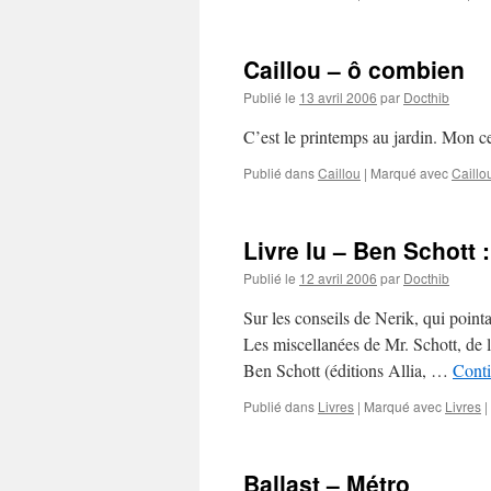
Caillou – ô combien
Publié le
13 avril 2006
par
Docthib
C’est le printemps au jardin. Mon c
Publié dans
Caillou
|
Marqué avec
Caillo
Livre lu – Ben Schott 
Publié le
12 avril 2006
par
Docthib
Sur les conseils de Nerik, qui pointa
Les miscellanées de Mr. Schott, de l’
Ben Schott (éditions Allia, …
Conti
Publié dans
Livres
|
Marqué avec
Livres
|
Ballast – Métro