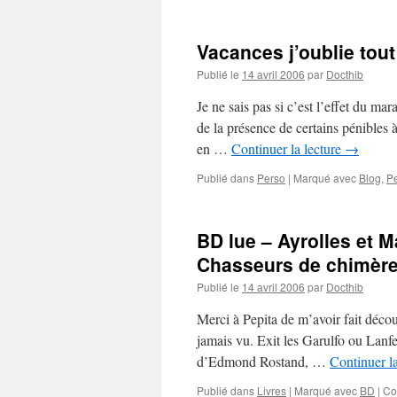
Vacances j’oublie tout
Publié le
14 avril 2006
par
Docthib
Je ne sais pas si c’est l’effet du ma
de la présence de certains pénibles 
en …
Continuer la lecture
→
Publié dans
Perso
|
Marqué avec
Blog
,
P
BD lue – Ayrolles et 
Chasseurs de chimèr
Publié le
14 avril 2006
par
Docthib
Merci à Pepita de m’avoir fait décou
jamais vu. Exit les Garulfo ou Lanfe
d’Edmond Rostand, …
Continuer l
Publié dans
Livres
|
Marqué avec
BD
|
Co