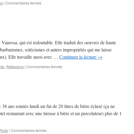
sur
ux
|
Commentaires fermés
Caillou
–
2h
du
matin
 Vanessa, qui est redoutable. Elle traduit des oeuvres de haute
s barbarismes, solécismes et autres impropriétés qui me laisse
loux). Elle travaille aussi avec …
Continuer la lecture
→
sur
oto
,
Réflexions
|
Commentaires fermés
Vanessa
et
Robert
 38 ans sonnés lundi un fut de 20 litres de bière éclusé (ça ne
el restaurant avec une tireuse à bière et un percolateur) plus de 1
sur
Photo
|
Commentaires fermés