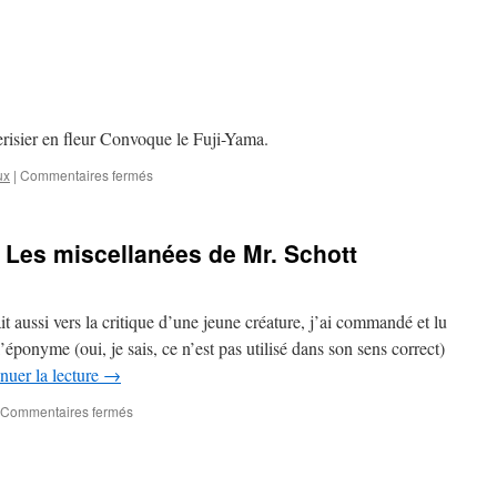
BD
lue
–
Ayrolles
et
Masbou
:
erisier en fleur Convoque le Fuji-Yama.
De
cape
sur
ux
|
Commentaires fermés
et
Caillou
de
–
crocs
ô
: Les miscellanées de Mr. Schott
–
combien
tome
7
–
it aussi vers la critique d’une jeune créature, j’ai commandé et lu
Chasseurs
éponyme (oui, je sais, ce n’est pas utilisé dans son sens correct)
de
chimères
nuer la lecture
→
sur
Commentaires fermés
Livre
lu
–
Ben