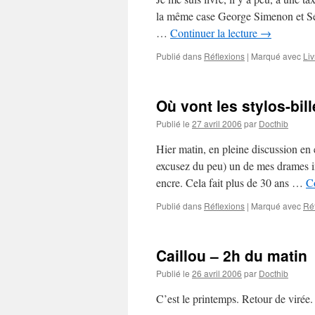
la même case George Simenon et Séba
…
Continuer la lecture
→
Publié dans
Réflexions
|
Marqué avec
Liv
Où vont les stylos-bill
Publié le
27 avril 2006
par
Docthib
Hier matin, en pleine discussion en
excusez du peu) un de mes drames inte
encre. Cela fait plus de 30 ans …
Co
Publié dans
Réflexions
|
Marqué avec
Ré
Caillou – 2h du matin
Publié le
26 avril 2006
par
Docthib
C’est le printemps. Retour de virée. 