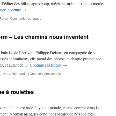
 d’éditer des billets après coup, méchant, méchant). short moule-
uer la lecture
→
sur
Perso
|
Commentaires fermés
Check-
list
avant
elerm – Les chemins nous inventent
décollage
balades de l’écrivain Philippe Delerm, en compagnie de sa
amassés et lumineux, elle prend des photos, et chaque promenade,
ges, et autant de …
Continuer la lecture
→
sur
,
Livres
,
Normandie
|
Commentaires fermés
Livre
lu
:
se à roulettes
Philippe
Delerm
–
Les
are, la lutte est rude. Il y a du monde, certes, comme dans le
chemins
ent. Normalement, les conditions idéales de nos sociétés
nous