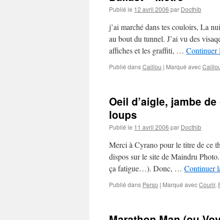
Publié le
12 avril 2006
par
Docthib
j’ai marché dans tes couloirs, La nui
au bout du tunnel. J’ai vu des visaqe
affiches et les graffiti, …
Continuer 
Publié dans
Caillou
|
Marqué avec
Caillo
Oeil d’aigle, jambe d
loups
Publié le
11 avril 2006
par
Docthib
Merci à Cyrano pour le titre de ce th
dispos sur le site de Maindru Photo.
ça fatigue…). Donc, …
Continuer l
Publié dans
Perso
|
Marqué avec
Courir
,
Marathon Man (ou Voya