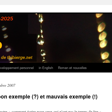
veloppement personnel
in English
Roman et nouvelles
mbre 2007
on exemple (?) et mauvais exemple (!)
lustre « comment écrire pour ceux qui n’ont pas le temps de lire ».