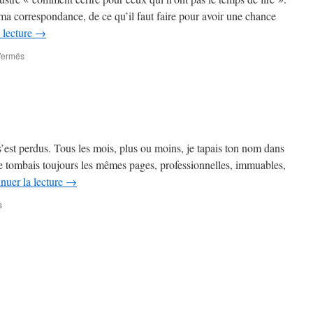
ma correspondance, de ce qu’il faut faire pour avoir une chance
 lecture
→
sur
fermés
Exemples
de
mails
–
bon
exemple
(?)
 s’est perdus. Tous les mois, plus ou moins, je tapais ton nom dans
et
e tombais toujours les mêmes pages, professionnelles, immuables,
mauvais
nuer la lecture
→
exemple
(!)
sur
s
Requiem