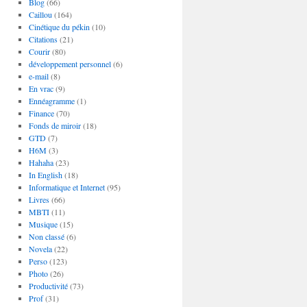
Blog
(66)
Caillou
(164)
Cinétique du pékin
(10)
Citations
(21)
Courir
(80)
développement personnel
(6)
e-mail
(8)
En vrac
(9)
Ennéagramme
(1)
Finance
(70)
Fonds de miroir
(18)
GTD
(7)
H6M
(3)
Hahaha
(23)
In English
(18)
Informatique et Internet
(95)
Livres
(66)
MBTI
(11)
Musique
(15)
Non classé
(6)
Novela
(22)
Perso
(123)
Photo
(26)
Productivité
(73)
Prof
(31)