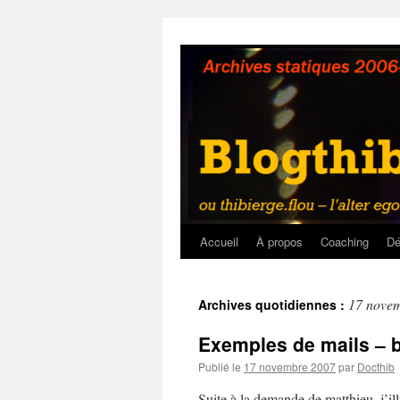
Aller
au
contenu
Accueil
À propos
Coaching
Dé
17 nove
Archives quotidiennes :
Exemples de mails – b
Publié le
17 novembre 2007
par
Docthib
Suite à la demande de matthieu, j’il