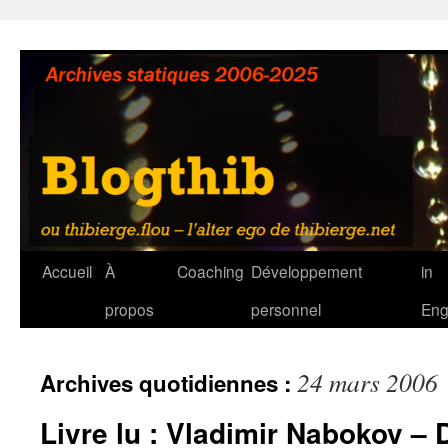
Aller
au
contenu
Accueil
À
Coaching
Développement
in
propos
personnel
Eng
24 mars 2006
Archives quotidiennes :
Livre lu : Vladimir Nabokov – 