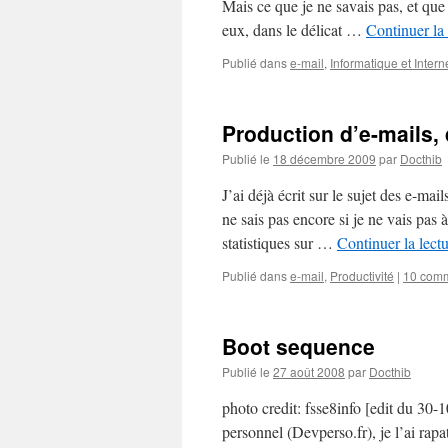
Mais ce que je ne savais pas, et que
eux, dans le délicat …
Continuer la
Publié dans
e-mail
,
Informatique et Intern
Production d’e-mails, 
Publié le
18 décembre 2009
par
Docthib
J’ai déjà écrit sur le sujet des e-ma
ne sais pas encore si je ne vais pas
statistiques sur …
Continuer la lect
Publié dans
e-mail
,
Productivité
|
10 comm
Boot sequence
Publié le
27 août 2008
par
Docthib
photo credit: fsse8info [edit du 30-
personnel (Devperso.fr), je l’ai rap