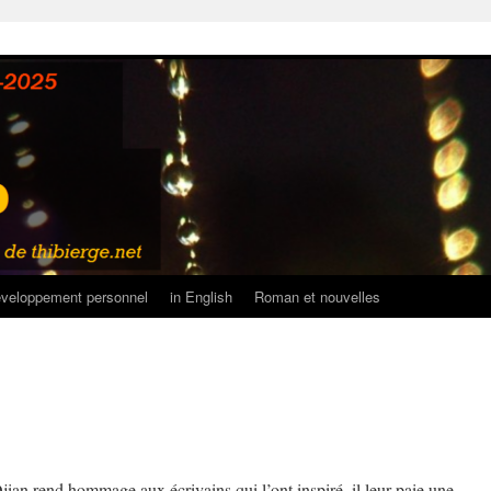
veloppement personnel
in English
Roman et nouvelles
ian rend hommage aux écrivains qui l’ont inspiré, il leur paie une