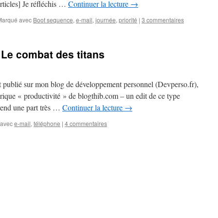
articles] Je réfléchis …
Continuer la lecture
→
Marqué avec
Boot sequence
,
e-mail
,
journée
,
priorité
|
3 commentaires
 Le combat des titans
ait publié sur mon blog de développement personnel (Devperso.fr),
ubrique « productivité » de blogthib.com – un edit de ce type
prend une part très …
Continuer la lecture
→
 avec
e-mail
,
téléphone
|
4 commentaires