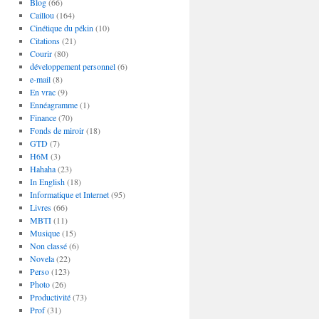
Blog
(66)
Caillou
(164)
Cinétique du pékin
(10)
Citations
(21)
Courir
(80)
développement personnel
(6)
e-mail
(8)
En vrac
(9)
Ennéagramme
(1)
Finance
(70)
Fonds de miroir
(18)
GTD
(7)
H6M
(3)
Hahaha
(23)
In English
(18)
Informatique et Internet
(95)
Livres
(66)
MBTI
(11)
Musique
(15)
Non classé
(6)
Novela
(22)
Perso
(123)
Photo
(26)
Productivité
(73)
Prof
(31)