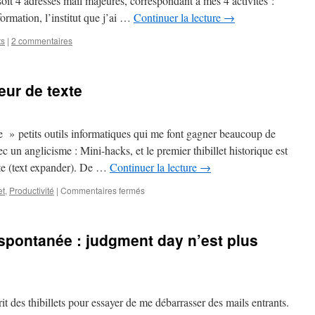
soit 4 adresses mail majeures, correspondant à mes 4 activités :
ormation, l’institut que j’ai …
Continuer la lecture
→
ts
|
2 commentaires
ur de texte
ue » petits outils informatiques qui me font gagner beaucoup de
 un anglicisme : Mini-hacks, et le premier thibillet historique est
xte (text expander). De …
Continuer la lecture
→
sur
et
,
Productivité
|
Commentaires fermés
#Mini-
hacks
–
 spontanée : judgment day n’est plus
Expanseur
de
texte
rit des thibillets pour essayer de me débarrasser des mails entrants.