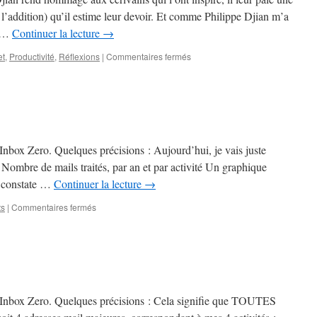
, l’addition) qu’il estime leur devoir. Et comme Philippe Djian m’a
û …
Continuer la lecture
→
sur
et
,
Productivité
,
Réflexions
|
Commentaires fermés
Ardoise
e Inbox Zero. Quelques précisions : Aujourd’hui, je vais juste
 : Nombre de mails traités, par an et par activité Un graphique
Je constate …
Continuer la lecture
→
sur
ts
|
Commentaires fermés
Inbox
Zero
2023
de Inbox Zero. Quelques précisions : Cela signifie que TOUTES