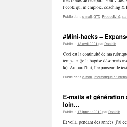
mes boîtes de réception sont vides, 
l’école qui m’emploie, coaching & f
Publié dans
e-mail
,
GTD
,
Productivité
,
sta
#Mini-hacks – Expanse
Publié le
18 avril 2021
par
Docthib
Ceci est la continuité de ma rubriq
temps » (je la baptise désormais avec
là). Aujourd’hui, l’expanseur de te
Publié dans
e-mail
,
Informatique et Intern
E-mails et génération
loin…
Publié le
17 janvier 2012
par
Docthib
Et voilà, pendant des années, j’ai éc