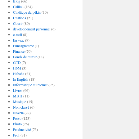
Blog
(66)
Caillou
(164)
Cinétique du pékin
(10)
Citations
(21)
Courir
(80)
développement personnel
(6)
e-mail
(8)
En vrac
(9)
Ennéagramme
(1)
Finance
(70)
Fonds de miroir
(18)
GTD
(7)
H6M
(3)
Hahaha
(23)
In English
(18)
Informatique et Internet
(95)
Livres
(66)
MBTI
(11)
Musique
(15)
Non classé
(6)
Novela
(22)
Perso
(123)
Photo
(26)
Productivité
(73)
Prof
(31)