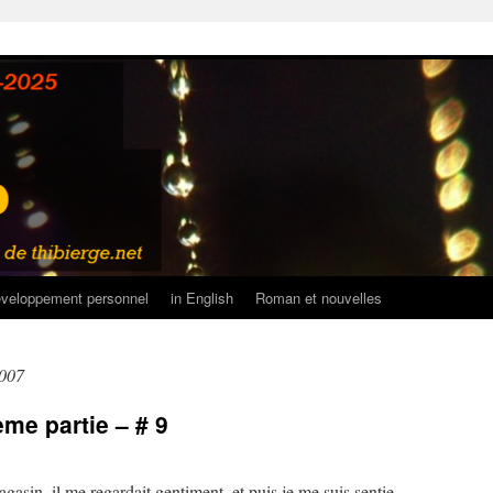
veloppement personnel
in English
Roman et nouvelles
2007
me partie – # 9
gasin, il me regardait gentiment, et puis je me suis sentie