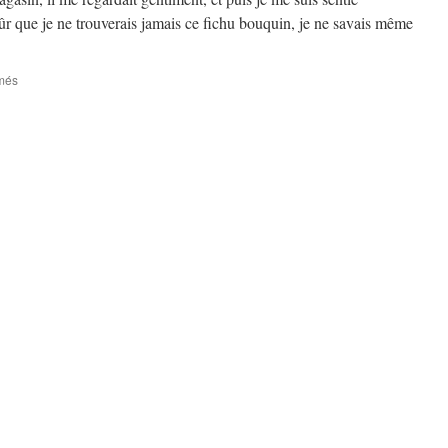
ûr que je ne trouverais jamais ce fichu bouquin, je ne savais même
sur
més
Magnolia
Express
–
2ème
partie
–
#
9