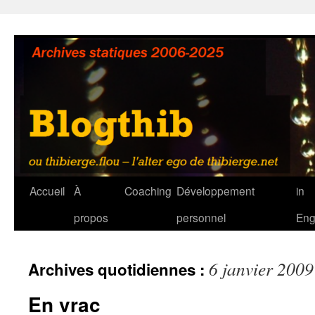
Aller
au
contenu
Accueil
À
Coaching
Développement
in
propos
personnel
Eng
6 janvier 2009
Archives quotidiennes :
En vrac