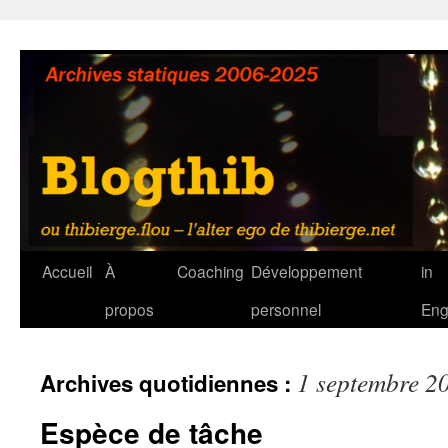
Aller
au
contenu
Accueil
À
Coaching
Développement
in
propos
personnel
Eng
1 septembre 2
Archives quotidiennes :
Espèce de tâche