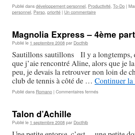
Publié dans
développement personnel
,
Productivité
,
To-Do
|
Ma
personnel
,
Perso
,
priorité
|
Un commentaire
Magnolia Express – 4ème part
Publié le
1 septembre 2008
par
Docthib
Sautillons sautillons Il y a longtemps,
que j’aie rencontré Aline, alors que je l
peu, je devais la retrouver non loin de ch
club de tennis à côté de …
Continuer la
sur
Publié dans
Romano
|
Commentaires fermés
Magnolia
Express
–
Talon d’Achille
4ème
partie
Publié le
1 septembre 2008
par
Docthib
–
Une petite entorse, c’est… une petite dou
#15