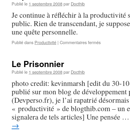
Publié le
1 septembre 2008
par
Docthib
Je continue à réfléchir à la productivité
public. Rien de transcendant, je suppos
une quête personnelle.
sur
Publié dans
Productivité
|
Commentaires fermés
Espèce
de
tâche
Le Prisonnier
Publié le
1 septembre 2008
par
Docthib
photo credit: kevinmarsh [edit du 30-10-2
publié sur mon blog de développement 
(Devperso.fr), je l’ai rapatrié désormai
« productivité » de blogthib.com – un e
signalera de tels articles] Une pensée 
→