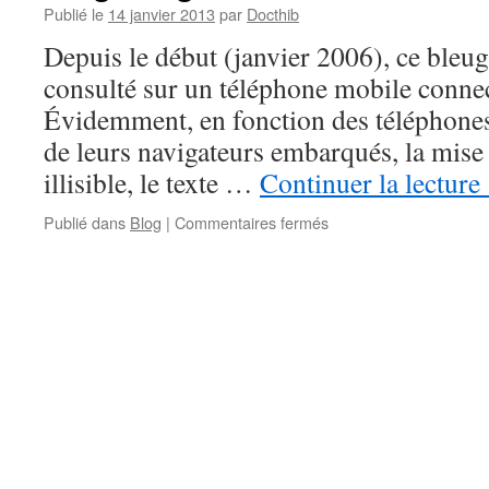
Publié le
14 janvier 2013
par
Docthib
Depuis le début (janvier 2006), ce bleug
consulté sur un téléphone mobile connec
Évidemment, en fonction des téléphones 
de leurs navigateurs embarqués, la mise 
illisible, le texte …
Continuer la lecture
sur
Publié dans
Blog
|
Commentaires fermés
Blogthib
goes
mobile