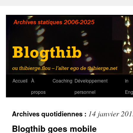
Aller
au
contenu
Accueil
À
Coaching
Développement
in
propos
personnel
Eng
14 janvier 20
Archives quotidiennes :
Blogthib goes mobile