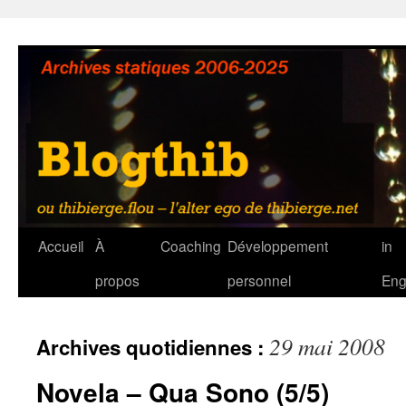
Aller
au
contenu
Accueil
À
Coaching
Développement
in
propos
personnel
Eng
29 mai 2008
Archives quotidiennes :
Novela – Qua Sono (5/5)