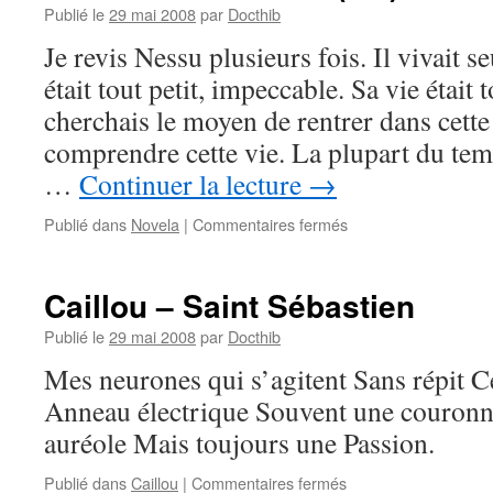
Publié le
29 mai 2008
par
Docthib
Je revis Nessu plusieurs fois. Il vivait 
était tout petit, impeccable. Sa vie était t
cherchais le moyen de rentrer dans cette 
comprendre cette vie. La plupart du te
…
Continuer la lecture
→
sur
Publié dans
Novela
|
Commentaires fermés
Novela
–
Qua
Caillou – Saint Sébastien
Sono
(5/5)
Publié le
29 mai 2008
par
Docthib
Mes neurones qui s’agitent Sans répit C
Anneau électrique Souvent une couronn
auréole Mais toujours une Passion.
sur
Publié dans
Caillou
|
Commentaires fermés