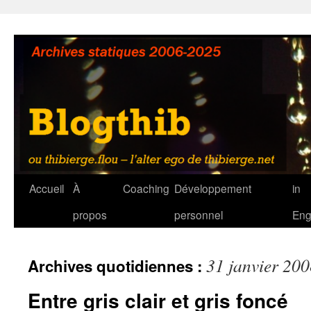
Aller
au
contenu
Accueil
À
Coaching
Développement
in
propos
personnel
Eng
31 janvier 20
Archives quotidiennes :
Entre gris clair et gris foncé