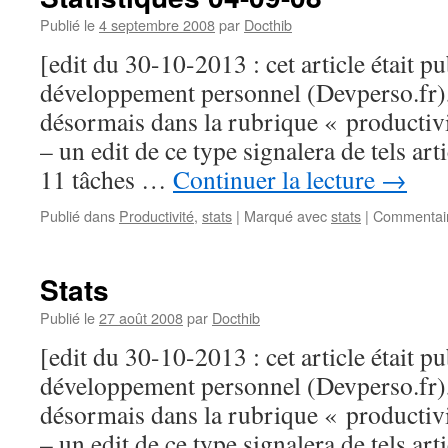
Publié le
4 septembre 2008
par
Docthib
[edit du 30-10-2013 : cet article était p
développement personnel (Devperso.fr), j
désormais dans la rubrique « productiv
– un edit de ce type signalera de tels ar
11 tâches …
Continuer la lecture
→
Publié dans
Productivité
,
stats
|
Marqué avec
stats
|
Commentair
Stats
Publié le
27 août 2008
par
Docthib
[edit du 30-10-2013 : cet article était p
développement personnel (Devperso.fr), j
désormais dans la rubrique « productiv
– un edit de ce type signalera de tels ar