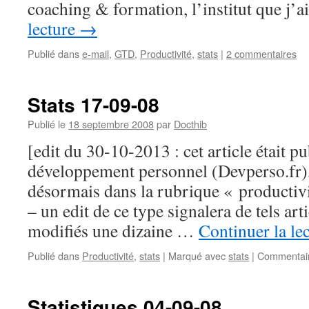
coaching & formation, l’institut que j’
lecture
→
Publié dans
e-mail
,
GTD
,
Productivité
,
stats
|
2 commentaires
Stats 17-09-08
Publié le
18 septembre 2008
par
Docthib
[edit du 30-10-2013 : cet article était p
développement personnel (Devperso.fr), j
désormais dans la rubrique « productiv
– un edit de ce type signalera de tels arti
modifiés une dizaine …
Continuer la le
Publié dans
Productivité
,
stats
|
Marqué avec
stats
|
Commentair
Statistiques 04-09-08