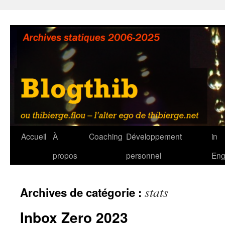
Aller
au
contenu
Accueil
À
Coaching
Développement
in
propos
personnel
Eng
stats
Archives de catégorie :
Inbox Zero 2023