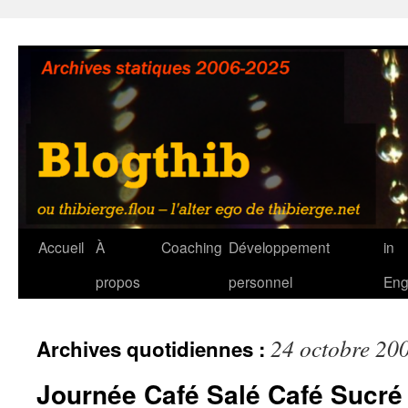
Aller
au
contenu
Accueil
À
Coaching
Développement
in
propos
personnel
Eng
24 octobre 20
Archives quotidiennes :
Journée Café Salé Café Sucré