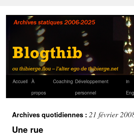
Aller
au
contenu
Accueil
À
Coaching
Développement
in
propos
personnel
Eng
21 février 200
Archives quotidiennes :
Une rue