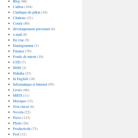
Blog
(66)
Caillou
(164)
Cinétique du pékin
(10)
Citations
(21)
Courir
(80)
développement personnel
(6)
e-mail
(8)
En vrac
(9)
Ennéagramme
(1)
Finance
(70)
Fonds de miroir
(18)
GTD
(7)
H6M
(3)
Hahaha
(23)
In English
(18)
Informatique et Internet
(95)
Livres
(66)
MBTI
(11)
Musique
(15)
Non classé
(6)
Novela
(22)
Perso
(123)
Photo
(26)
Productivité
(73)
Prof
(31)