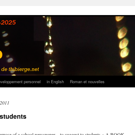
veloppement personnel
in English
Roman et nouvelles
 2011
 students
 purpose of a school newspaper – to suggest to students « A BOOK