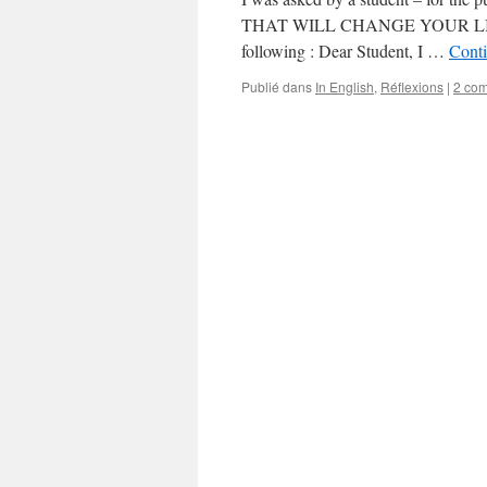
THAT WILL CHANGE YOUR LIFE an
following : Dear Student, I …
Conti
Publié dans
In English
,
Réflexions
|
2 co