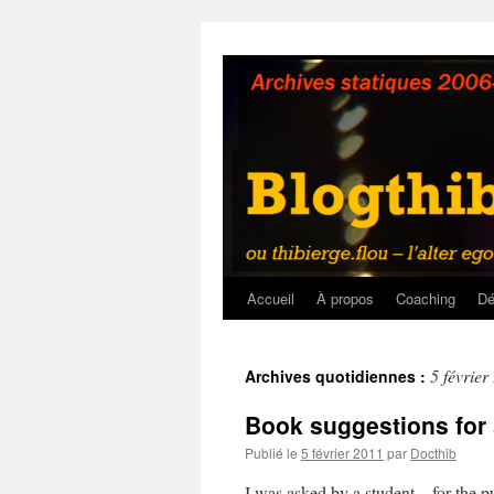
Aller
au
contenu
Accueil
À propos
Coaching
Dé
5 février
Archives quotidiennes :
Book suggestions for
Publié le
5 février 2011
par
Docthib
I was asked by a student – for the