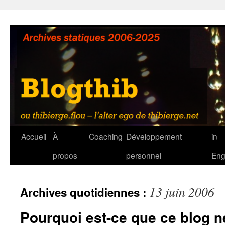
Aller
au
contenu
Accueil
À
Coaching
Développement
in
propos
personnel
Eng
13 juin 2006
Archives quotidiennes :
Pourquoi est-ce que ce blog n