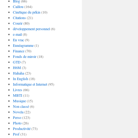
Blog
(66)
Caillou
(164)
Cinétique du pékin
(10)
Citations
(21)
Courir
(80)
développement personnel
(6)
e-mail
(8)
En vrac
(9)
Ennéagramme
(1)
Finance
(70)
Fonds de miroir
(18)
GTD
(7)
H6M
(3)
Hahaha
(23)
In English
(18)
Informatique et Internet
(95)
Livres
(66)
MBTI
(11)
Musique
(15)
Non classé
(6)
Novela
(22)
Perso
(123)
Photo
(26)
Productivité
(73)
Prof
(31)