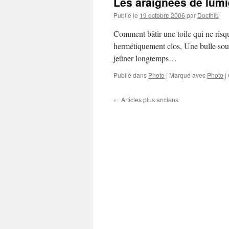
Les araignées de lumi
Publié le
19 octobre 2006
par
Docthib
Comment bâtir une toile qui ne risqu
hermétiquement clos, Une bulle sous
jeûner longtemps…
Publié dans
Photo
|
Marqué avec
Photo
|
←
Articles plus anciens