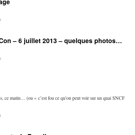
age
sur
s
Cauchemar
de
repassage
on – 6 juillet 2013 – quelques photos…
sur
s
Japan
Expo
et
Comic
Con
–
6
es, ce matin… (ou « c’est fou ce qu’on peut voir sur un quai SNCF
juillet
2013
–
sur
s
quelques
Comme
photos…
un
vendredi…