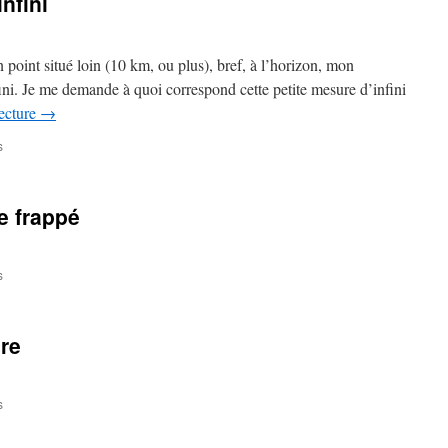
nfini
du
Carnaval
 point situé loin (10 km, ou plus), bref, à l’horizon, mon
nfini. Je me demande à quoi correspond cette petite mesure d’infini
lecture
→
sur
s
Cette
petite
mesure
e frappé
d’infini
sur
s
Le
facteur
fou
re
a
encore
frappé
sur
s
Spéculation
immobilière