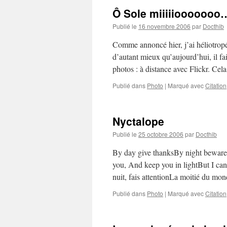
Ô Sole miiiiiooooooo
Publié le
16 novembre 2006
par
Docthib
Comme annoncé hier, j’ai héliotrop
d’autant mieux qu’aujourd’hui, il fa
photos : à distance avec Flickr. Ce
Publié dans
Photo
|
Marqué avec
Citation
Nyctalope
Publié le
25 octobre 2006
par
Docthib
By day give thanksBy night bewareH
you, And keep you in lightBut I can
nuit, fais attentionLa moitié du m
Publié dans
Photo
|
Marqué avec
Citation