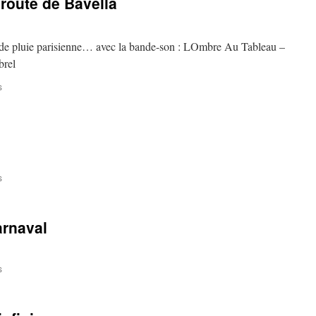
 route de Bavella
r de pluie parisienne… avec la bande-son : LOmbre Au Tableau –
brel
sur
s
Pastel
–
Rivière
sur
la
route
de
sur
s
Bavella
30
décembre
arnaval
sur
s
La
Bourse,
c’est