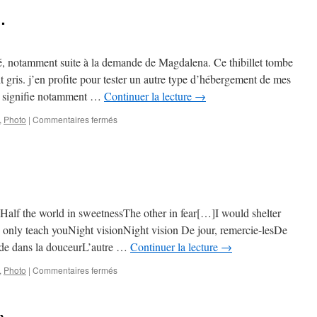
…
é, notamment suite à la demande de Magdalena. Ce thibillet tombe
it gris. j’en profite pour tester un autre type d’hébergement de mes
la signifie notamment …
Continuer la lecture
→
sur
,
Photo
|
Commentaires fermés
Ô
Sole
miiiiiooooooo…
alf the world in sweetnessThe other in fear[…]I would shelter
 only teach youNight visionNight vision De jour, remercie-lesDe
onde dans la douceurL’autre …
Continuer la lecture
→
sur
,
Photo
|
Commentaires fermés
Nyctalope