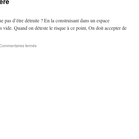
ère
e pas d’être détruite ? En la construisant dans un espace
 vide. Quand on déteste le risque à ce point, On doit accepter de
sur
Commentaires fermés
Les
araignées
de
lumière