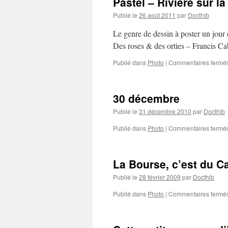
Pastel – Rivière sur la
Publié le
26 août 2011
par
Docthib
Le genre de dessin à poster un jou
Des roses & des orties – Francis Ca
Publié dans
Photo
|
Commentaires fermé
30 décembre
Publié le
31 décembre 2010
par
Docthib
Publié dans
Photo
|
Commentaires fermé
La Bourse, c’est du C
Publié le
28 février 2009
par
Docthib
Publié dans
Photo
|
Commentaires fermé