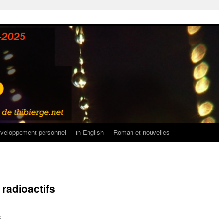
veloppement personnel
in English
Roman et nouvelles
radioactifs
sur
s