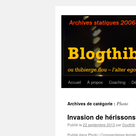
Aller
au
contenu
Accueil
À propos
Coaching
Dé
Photo
Archives de catégorie :
Invasion de hérissons 
Publié le
22 septembre 2013
par
Docthib
Publié dans
Photo
|
Commentaires fermé