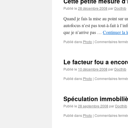
Cette petite mesure d’i
Publié le
28 décembre 2008
par
Docthib
Quand je fais la mise au point sur un
autofocus n’est pas tout-à-fait à l’i
que je n’arrive pas …
Continuer la 
Publié dans
Photo
|
Commentaires fermé
Le facteur fou a encor
Publié le
10 décembre 2008
par
Docthib
Publié dans
Photo
|
Commentaires fermé
Spéculation immobiliè
Publié le
28 septembre 2008
par
Docthib
Publié dans
Photo
|
Commentaires fermé