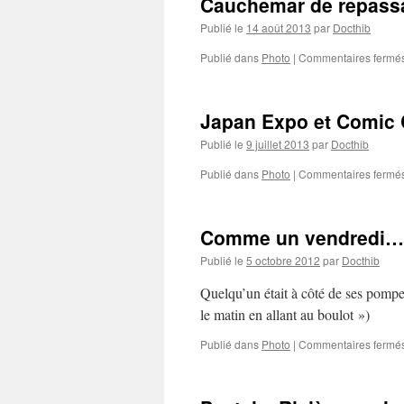
Cauchemar de repass
Publié le
14 août 2013
par
Docthib
Publié dans
Photo
|
Commentaires fermé
Japan Expo et Comic C
Publié le
9 juillet 2013
par
Docthib
Publié dans
Photo
|
Commentaires fermé
Comme un vendredi…
Publié le
5 octobre 2012
par
Docthib
Quelqu’un était à côté de ses pomp
le matin en allant au boulot »)
Publié dans
Photo
|
Commentaires fermé