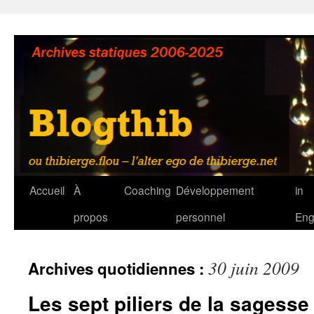
Aller
au
contenu
Accueil
À
Coaching
Développement
in
propos
personnel
Eng
30 juin 2009
Archives quotidiennes :
Les sept piliers de la sagesse