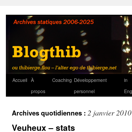
Aller
au
contenu
Accueil
À
Coaching
Développement
in
propos
personnel
Eng
2 janvier 2010
Archives quotidiennes :
Veuheux – stats