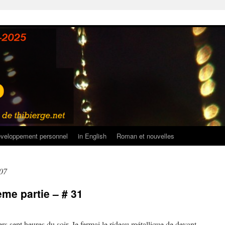
veloppement personnel
in English
Roman et nouvelles
07
me partie – # 31
vers sept heures du soir. Je fermai le rideau métallique de devant,