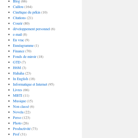
Blog
(66)
Caillou
(164)
Cinétique du pékin
(10)
Citations
(21)
Courir
(80)
développement personnel
(6)
e-mail
(8)
En vrac
(9)
Ennéagramme
(1)
Finance
(70)
Fonds de miroir
(18)
GTD
(7)
H6M
(3)
Hahaha
(23)
In English
(18)
Informatique et Internet
(95)
Livres
(66)
MBTI
(11)
Musique
(15)
Non classé
(6)
Novela
(22)
Perso
(123)
Photo
(26)
Productivité
(73)
Prof
(31)