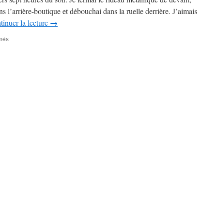
s l’arrière-boutique et débouchai dans la ruelle derrière. J’aimais
tinuer la lecture
→
sur
més
Magnolia
Express
–
2ème
partie
–
#
31