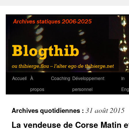
Aller
au
contenu
Accueil
À
Coaching
Développement
in
propos
personnel
Eng
31 août 2015
Archives quotidiennes :
La vendeuse de Corse Matin e