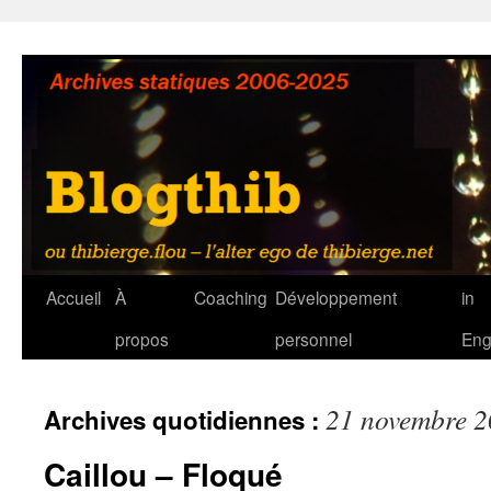
Aller
au
contenu
Accueil
À
Coaching
Développement
in
propos
personnel
Eng
21 novembre 
Archives quotidiennes :
Caillou – Floqué