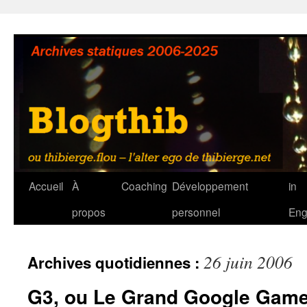
Aller
au
contenu
Accueil
À
Coaching
Développement
in
propos
personnel
Eng
26 juin 2006
Archives quotidiennes :
G3, ou Le Grand Google Game,