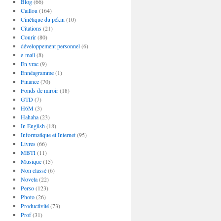
Blog
(66)
Caillou
(164)
Cinétique du pékin
(10)
Citations
(21)
Courir
(80)
développement personnel
(6)
e-mail
(8)
En vrac
(9)
Ennéagramme
(1)
Finance
(70)
Fonds de miroir
(18)
GTD
(7)
H6M
(3)
Hahaha
(23)
In English
(18)
Informatique et Internet
(95)
Livres
(66)
MBTI
(11)
Musique
(15)
Non classé
(6)
Novela
(22)
Perso
(123)
Photo
(26)
Productivité
(73)
Prof
(31)