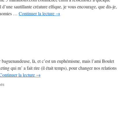
d’une sautillante créature elfique, je vous encourage, que dis-je,
économies …
Continuer la lecture
→
sur
5
marathons.com
–
ite
mis
à
jour
r baguenaudeuse, là, et c’est un euphémisme, mais l’ami Boulet
ing qui m’ a fait rire (il était temps), pour changer nos relations
Continuer la lecture
→
sur
més
Donjon
et
biftons