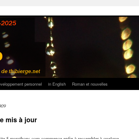
veloppement personnel
in English
Roman et nouvelles
009
e mis à jour
 le site 5 marathons.com commence enfin à ressembler à quelque