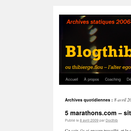
Aller
au
contenu
Accueil
À propos
Coaching
Dé
8 avril 2
Archives quotidiennes :
5 marathons.com – sit
Publié le
8 avril 2009
par
Docthib
Ce soir, j’y ai encore travaillé, et